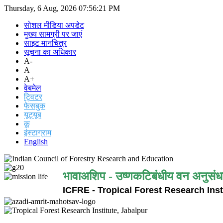
Thursday, 6 Aug, 2026
07:56:21 PM
सोशल मीडिया अपडेट
मुख्य सामग्री पर जाएं
साइट मानचित्र
सूचना का अधिकार
A-
A
A+
वेबमेल
ट्विटर
फेसबुक
यूट्यूब
कू
इंस्टाग्राम
English
भावाअशिप - उष्णकटिबंधीय वन अनुसंध
ICFRE - Tropical Forest Research Inst