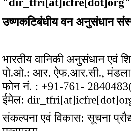
"dir_tfri[at]icfre[dot]org"
उष्णकटिबंधीय वन अनुसंधान संस
भारतीय वानिकी अनुसंधान एवं शिक्
पो.ओ.: आर. ऐफ.आर.सी., मंडला 
फोन नं. : +91-761- 2840483
ईमेल: dir_tfri[at]icfre[dot]or
संकल्पना एवं विकास: सूचना प्रौद