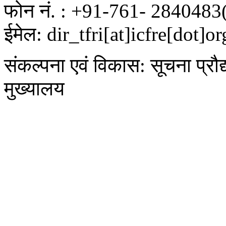
फोन नं. : +91-761- 2840483
ईमेल: dir_tfri[at]icfre[dot]or
संकल्पना एवं विकास: सूचना प्रौद
मुख्यालय