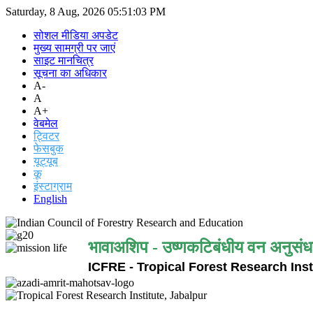
Saturday, 8 Aug, 2026
05:51:03 PM
सोशल मीडिया अपडेट
मुख्य सामग्री पर जाएं
साइट मानचित्र
सूचना का अधिकार
A-
A
A+
वेबमेल
ट्विटर
फेसबुक
यूट्यूब
कू
इंस्टाग्राम
English
भावाअशिप - उष्णकटिबंधीय वन अनुसंध
ICFRE - Tropical Forest Research Inst