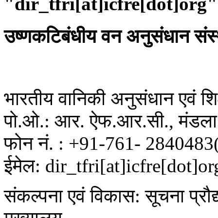
"dir_tfri[at]icfre[dot]org"
उष्णकटिबंधीय वन अनुसंधान संस
भारतीय वानिकी अनुसंधान एवं शिक्
पो.ओ.: आर. ऐफ.आर.सी., मंडला 
फोन नं. : +91-761- 2840483
ईमेल: dir_tfri[at]icfre[dot]or
संकल्पना एवं विकास: सूचना प्रौद