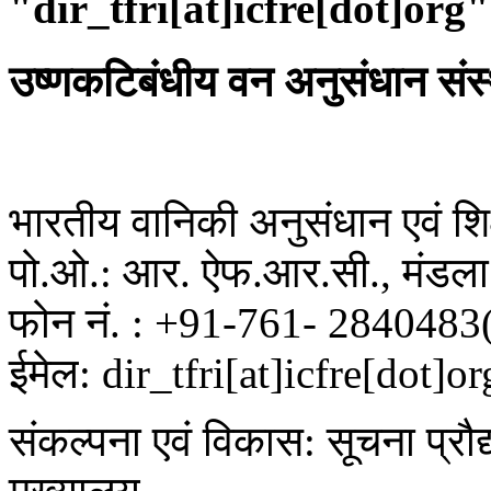
"dir_tfri[at]icfre[dot]org"
उष्णकटिबंधीय वन अनुसंधान संस
भारतीय वानिकी अनुसंधान एवं शिक्
पो.ओ.: आर. ऐफ.आर.सी., मंडला 
फोन नं. : +91-761- 2840483
ईमेल: dir_tfri[at]icfre[dot]or
संकल्पना एवं विकास: सूचना प्रौद