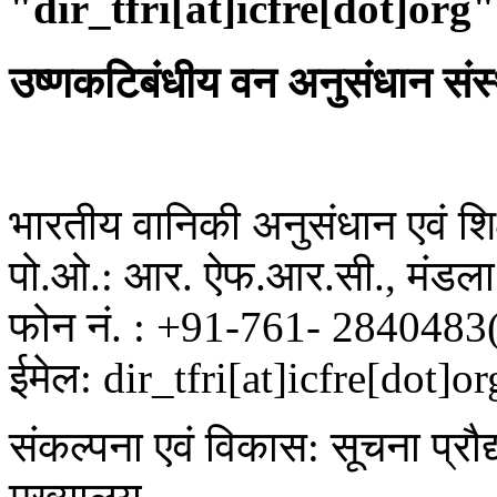
"dir_tfri[at]icfre[dot]org"
उष्णकटिबंधीय वन अनुसंधान संस
भारतीय वानिकी अनुसंधान एवं शिक्
पो.ओ.: आर. ऐफ.आर.सी., मंडला 
फोन नं. : +91-761- 2840483
ईमेल: dir_tfri[at]icfre[dot]or
संकल्पना एवं विकास: सूचना प्रौद