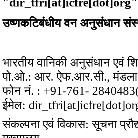
"dir_tfri[at]icfre[dot]org"
उष्णकटिबंधीय वन अनुसंधान संस
भारतीय वानिकी अनुसंधान एवं शिक्
पो.ओ.: आर. ऐफ.आर.सी., मंडला 
फोन नं. : +91-761- 2840483
ईमेल: dir_tfri[at]icfre[dot]or
संकल्पना एवं विकास: सूचना प्रौद