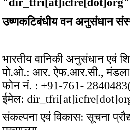
"dir_tfri[at]icfre[dot]org"
उष्णकटिबंधीय वन अनुसंधान संस
भारतीय वानिकी अनुसंधान एवं शिक्
पो.ओ.: आर. ऐफ.आर.सी., मंडला 
फोन नं. : +91-761- 2840483
ईमेल: dir_tfri[at]icfre[dot]or
संकल्पना एवं विकास: सूचना प्रौद