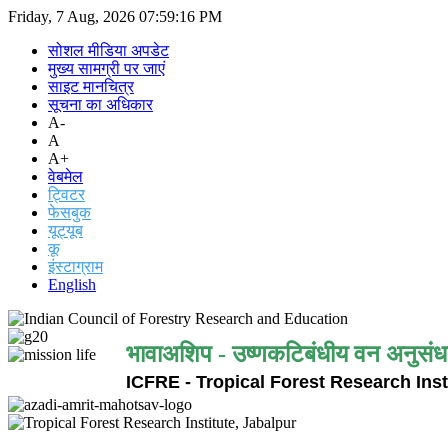
Friday, 7 Aug, 2026
07:59:16 PM
सोशल मीडिया अपडेट
मुख्य सामग्री पर जाएं
साइट मानचित्र
सूचना का अधिकार
A-
A
A+
वेबमेल
ट्विटर
फेसबुक
यूट्यूब
कू
इंस्टाग्राम
English
भावाअशिप - उष्णकटिबंधीय वन अनुसंध
ICFRE - Tropical Forest Research Inst