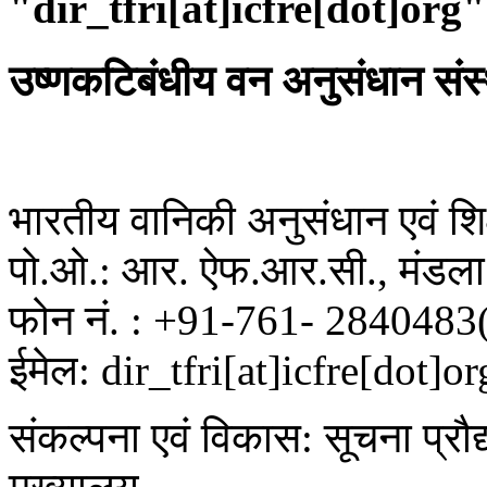
"dir_tfri[at]icfre[dot]org"
उष्णकटिबंधीय वन अनुसंधान संस
भारतीय वानिकी अनुसंधान एवं शिक्
पो.ओ.: आर. ऐफ.आर.सी., मंडला 
फोन नं. : +91-761- 2840483
ईमेल: dir_tfri[at]icfre[dot]or
संकल्पना एवं विकास: सूचना प्रौद