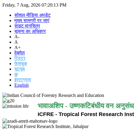
Friday, 7 Aug, 2026
07:20:13 PM
सोशल मीडिया अपडेट
मुख्य सामग्री पर जाएं
साइट मानचित्र
सूचना का अधिकार
A-
A
A+
वेबमेल
ट्विटर
फेसबुक
यूट्यूब
कू
इंस्टाग्राम
English
भावाअशिप - उष्णकटिबंधीय वन अनुसंध
ICFRE - Tropical Forest Research Inst