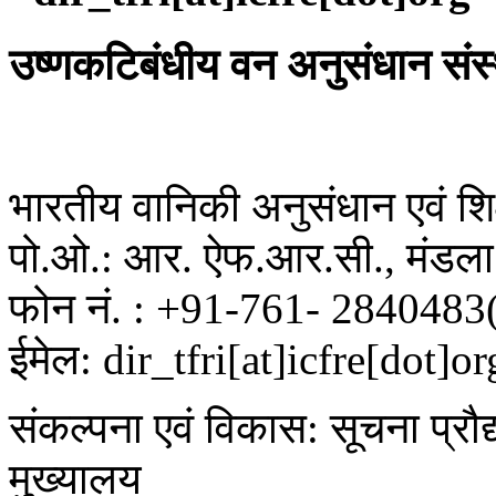
उष्णकटिबंधीय वन अनुसंधान संस
भारतीय वानिकी अनुसंधान एवं शिक्
पो.ओ.: आर. ऐफ.आर.सी., मंडला 
फोन नं. : +91-761- 2840483
ईमेल: dir_tfri[at]icfre[dot]or
संकल्पना एवं विकास: सूचना प्रौद
मुख्यालय