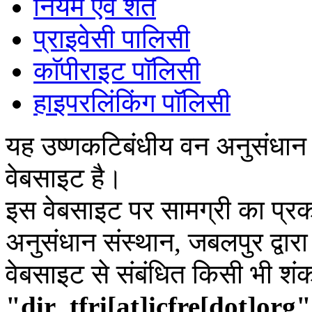
नियम एवं शर्तें
प्राइवेसी पालिसी
काॅपीराइट पाॅलिसी
हाइपरलिंकिंग पाॅलिसी
यह उष्णकटिबंधीय वन अनुसंधान
वेबसाइट है।
इस वेबसाइट पर सामग्री का प्रक
अनुसंधान संस्थान, जबलपुर द्वार
वेबसाइट से संबंधित किसी भी शं
"dir_tfri[at]icfre[dot]org"