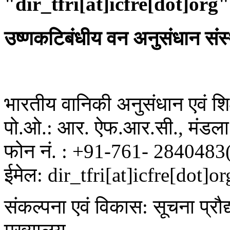
"dir_tfri[at]icfre[dot]org"
उष्णकटिबंधीय वन अनुसंधान संस
भारतीय वानिकी अनुसंधान एवं शिक्
पो.ओ.: आर. ऐफ.आर.सी., मंडला 
फोन नं. : +91-761- 2840483
ईमेल: dir_tfri[at]icfre[dot]or
संकल्पना एवं विकास: सूचना प्रौद