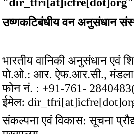
"dir_tfri[at]icfre[dot]org"
उष्णकटिबंधीय वन अनुसंधान संस
भारतीय वानिकी अनुसंधान एवं शिक्
पो.ओ.: आर. ऐफ.आर.सी., मंडला 
फोन नं. : +91-761- 2840483
ईमेल: dir_tfri[at]icfre[dot]or
संकल्पना एवं विकास: सूचना प्रौद