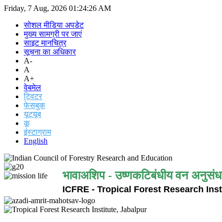
Friday, 7 Aug, 2026
01:24:26 AM
सोशल मीडिया अपडेट
मुख्य सामग्री पर जाएं
साइट मानचित्र
सूचना का अधिकार
A-
A
A+
वेबमेल
ट्विटर
फेसबुक
यूट्यूब
कू
इंस्टाग्राम
English
भावाअशिप - उष्णकटिबंधीय वन अनुसंध
ICFRE - Tropical Forest Research Inst