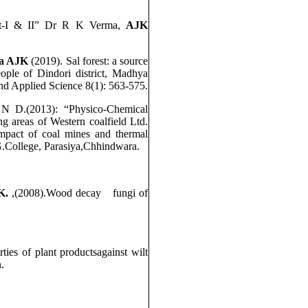
art-I & II” Dr R K Verma,
AJK
ya AJK
(2019). Sal forest: a source
eople of Dindori district, Madhya
and Applied Science 8(1): 563-575.
 N D.(2013): “Physico-Chemical
g areas of Western coalfield Ltd.
mpact of coal mines and thermal
G.College, Parasiya,Chhindwara.
K.
,(2008).Wood decay fungi of
ties of plant productsagainst wilt
.