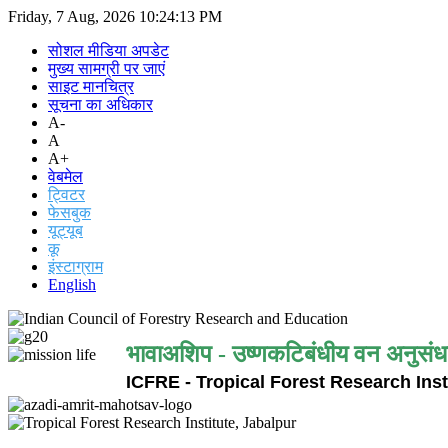
Friday, 7 Aug, 2026
10:24:14 PM
सोशल मीडिया अपडेट
मुख्य सामग्री पर जाएं
साइट मानचित्र
सूचना का अधिकार
A-
A
A+
वेबमेल
ट्विटर
फेसबुक
यूट्यूब
कू
इंस्टाग्राम
English
भावाअशिप - उष्णकटिबंधीय वन अनुसंध
ICFRE - Tropical Forest Research Inst