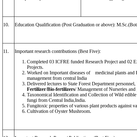
10.
Education Qualification (Post Graduation or above): M.Sc.(Bo
11.
Important research contributions (Best Five):
Completed 03 ICFRE funded Research Project and 02 Ex
Projects.
Worked on
Important diseases of medicinal plants and F
management from central India
Delivered lectures to State Forest Department personnel
Fertilizer
/
Bio-fertilizers
/ Management of Nurseries and p
Taxonomical Identification and Collection of Wild ed
fungi from Central India,India.
Fungitoxic properties of various plant products against v
Cultivation of Oyster Mushroom.