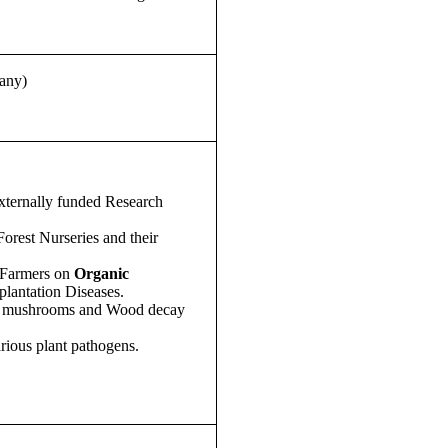
tany)
ternally funded Research
orest Nurseries and their
, Farmers on
Organic
lantation Diseases.
ible mushrooms and Wood decay
arious plant pathogens.