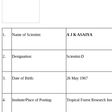
1.
Name of Scientist:
A J K ASAIYA
2.
Designation:
Scientist-D
3.
Date of Birth:
26 May 1967
4.
Institute/Place of Posting:
Tropical Forest Research I