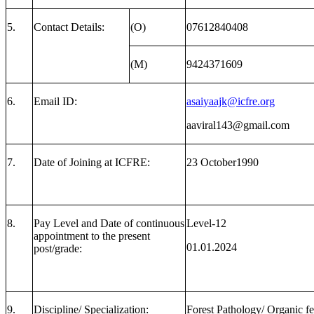
5.
Contact Details:
(O)
07612840408
(M)
9424371609
6.
Email ID:
asaiyaajk@icfre.org
aaviral143@gmail.com
7.
Date of Joining at ICFRE:
23 October1990
8.
Pay Level and Date of continuous
Level-12
appointment to the present
01.01.2024
post/grade:
9.
Discipline/ Specialization:
Forest Pathology/ Organic fe