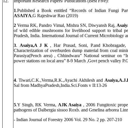
12.
Important Research Papers/ Publications (Best Five):
1
.Published a Book entitled “Records of Indian Fungi P
ASAIYA
,G Rajeshwar Rao (2019)
2
Verma RK, Pandro Vimal, Mishra SN, Diwyansh Raj,
Asai
of wild edible mushrooms for livelihood support to tribal p
Pradesh, India. International Journal of Current Microbiology 
3
.
Asaiya,A J K
, Har Prasad, Soni, P.and Khobragade,
Characterization of overburden dump material from coal minin
Parasiya(Pench area) , Chhindwara” National seminar on “I
power stations on local area” 8-9 March ,Govt pench valley P.
4
. Tiwari,C.K.,Verma,R.K.,Ayachi Akhilesh and
Asaiya,A.J.
Sal from MadhyaPradesh,India.Sci.Fonts v II:13-26
5
.Y Singh, RK Verma,
AJK Asaiya
, 2006
Fungitoxic proper
pathogens of Dalbergia sissoo Roxb. and Gmelina arborea Linn
-
Indian Journal of Forestry 2006 Vol. 29 No. 2 pp. 207-210