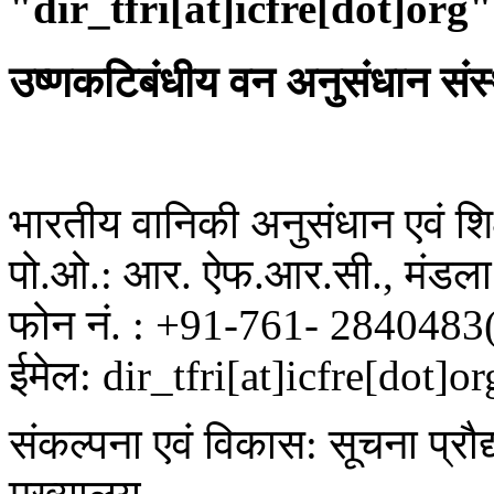
"dir_tfri[at]icfre[dot]org"
उष्णकटिबंधीय वन अनुसंधान संस
भारतीय वानिकी अनुसंधान एवं शिक्
पो.ओ.: आर. ऐफ.आर.सी., मंडला 
फोन नं. : +91-761- 2840483
ईमेल: dir_tfri[at]icfre[dot]or
संकल्पना एवं विकास: सूचना प्रौद