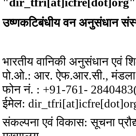
"dir_tfri[at]icfre[dot]org"
उष्णकटिबंधीय वन अनुसंधान संस
भारतीय वानिकी अनुसंधान एवं शिक्
पो.ओ.: आर. ऐफ.आर.सी., मंडला 
फोन नं. : +91-761- 2840483
ईमेल: dir_tfri[at]icfre[dot]or
संकल्पना एवं विकास: सूचना प्रौद