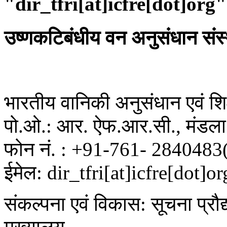
"dir_tfri[at]icfre[dot]org"
उष्णकटिबंधीय वन अनुसंधान संस
भारतीय वानिकी अनुसंधान एवं शिक्
पो.ओ.: आर. ऐफ.आर.सी., मंडला 
फोन नं. : +91-761- 2840483
ईमेल: dir_tfri[at]icfre[dot]or
संकल्पना एवं विकास: सूचना प्रौद