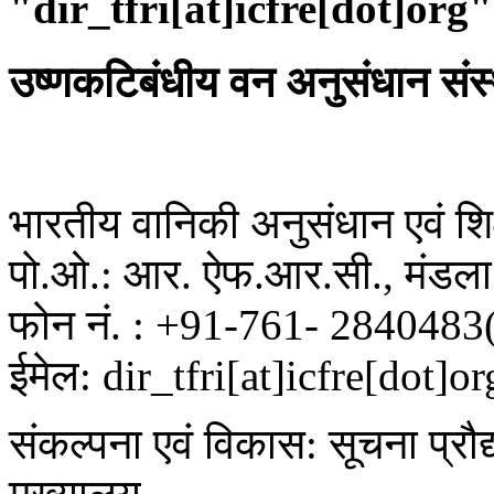
"dir_tfri[at]icfre[dot]org"
उष्णकटिबंधीय वन अनुसंधान संस
भारतीय वानिकी अनुसंधान एवं शिक्
पो.ओ.: आर. ऐफ.आर.सी., मंडला 
फोन नं. : +91-761- 2840483
ईमेल: dir_tfri[at]icfre[dot]or
संकल्पना एवं विकास: सूचना प्रौद