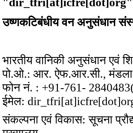
"dir_tfri[at]icfre[dot]org"
उष्णकटिबंधीय वन अनुसंधान संस
भारतीय वानिकी अनुसंधान एवं शिक्
पो.ओ.: आर. ऐफ.आर.सी., मंडला 
फोन नं. : +91-761- 2840483
ईमेल: dir_tfri[at]icfre[dot]or
संकल्पना एवं विकास: सूचना प्रौद