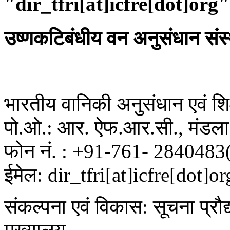
"dir_tfri[at]icfre[dot]org"
उष्णकटिबंधीय वन अनुसंधान संस
भारतीय वानिकी अनुसंधान एवं शिक्
पो.ओ.: आर. ऐफ.आर.सी., मंडला 
फोन नं. : +91-761- 2840483
ईमेल: dir_tfri[at]icfre[dot]or
संकल्पना एवं विकास: सूचना प्रौद