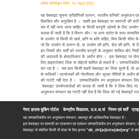
अंतिम नवीनीकृत तिथि : 01 April 2021
यह वेबसाइट सूचना प्रौद्योगिकी प्रभाग, भारतीय वानिकी अनुसंधान एवं
विकसित और अनुरक्षित है । यद्यपि इस वेबसाइट पर सामग्री की सटी
रूप में नहीं माना जाना चाहिए या किसी कानूनी उद्देश्यों के लिए उप
सलाह दी जाती है कि वे विभाग और / या अन्य स्रोत के साथ सत्यापि
के उपयोग से किसी भी खर्च, हानि या क्षति सहित, बिना किसी सीमा के, अ
जो कि उपयोग से उत्पन्न हो, या उपयोग की हानि, डेटा की हानि, के 
इन नियमों और शर्तों को भारतीय कानूनों के अनुसार शासित और नियंत
की अदालतों के क्षेत्राधिकार के अधीन होगा । इस वेबसाइट पर पोस्
लिए हाइपरटेक्स्ट लिंक या पॉइंटर्स शामिल हो सकते हैं । उष्णकटिबं
कर रहा है । जब आप किसी बाहरी वेबसाइट का लिंक चुनते हैं, तो आप
के मालिकों / प्रायोजकों की गोपनीयता और सुरक्षा नीतियों के अधीन ह
की गारंटी नहीं देता है । उष्णकटिबंधीय वन अनुसंधान संस्थान लि
वेबसाइट उपयोगकर्ताओं को सलाह दी जाती है कि वे लिंक किए गए 
अनुसंधान संस्थान यह गारंटी नहीं देता है कि लिंक की गई वेबसाइटें भ
गेस्ट हाउस बुकिंग पोर्टल
केन्द्रीय विद्यालय, उ.व.अ.सं
नियम एवं शर्तें
प्रा
यह उष्णकटिबंधीय वन अनुसंधान संस्थान, जबलपुर की आधिकारिक वेबसाइट है।
इस वेबसाइट पर सामग्री का प्रकाशन एवं प्रबंधन उष्णकटिबंधीय वन अनुसंधान संस्थान, जब
वेबसाइट से संबंधित किसी भी शंका के लिए कृपया
"dir_tfri[at]icfre[dot]org"
से संपर