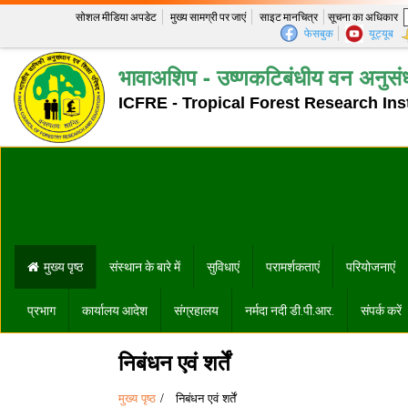
सोशल मीडिया अपडेट
मुख्य सामग्री पर जाएं
साइट मानचित्र
सूचना का अधिकार
फेसबुक
यूट्यूब
भावाअशिप - उष्णकटिबंधीय वन अनुसंध
ICFRE - Tropical Forest Research Inst
मुख्य पृष्ठ
संस्थान के बारे में
सुविधाएं
परामर्शकताएं
परियोजनाएं
प्रभाग
कार्यालय आदेश
संग्रहालय
नर्मदा नदी डी.पी.आर.
संपर्क करें
निबंधन एवं शर्तें
मुख्य पृष्ठ
निबंधन एवं शर्तें