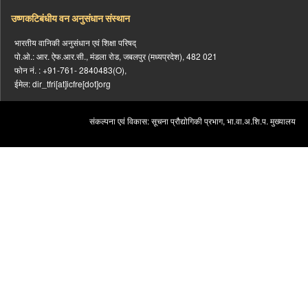
उष्णकटिबंधीय वन अनुसंधान संस्थान
भारतीय वानिकी अनुसंधान एवं शिक्षा परिषद्
पो.ओ.: आर. ऐफ.आर.सी., मंडला रोड, जबलपुर (मध्यप्रदेश), 482 021
फोन नं. : +91-761- 2840483(O),
ईमेल: dir_tfri[at]icfre[dot]org
संकल्पना एवं विकास: सूचना प्रौद्योगिकी प्रभाग, भा.वा.अ.शि.प. मुख्यालय